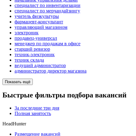
специалист по инвентаризации
специалист по мерчандайзингу
учитель физкультуры
фармацевт-консультант
управляющий магазином
электроник
продавец-универсал
менеджер по продажам в офисе
старший ревизор
техник-электроник
техник склада
ведущий администратор
администратор директор магазина
Показать ещё
Быстрые фильтры подбора вакансий
За последние три дня
Полная занятость
HeadHunter
Размещение вакансий