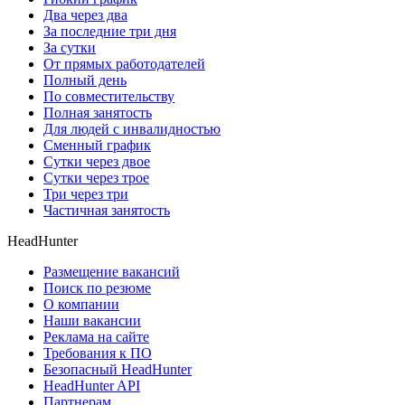
Два через два
За последние три дня
За сутки
От прямых работодателей
Полный день
По совместительству
Полная занятость
Для людей с инвалидностью
Сменный график
Сутки через двое
Сутки через трое
Три через три
Частичная занятость
HeadHunter
Размещение вакансий
Поиск по резюме
О компании
Наши вакансии
Реклама на сайте
Требования к ПО
Безопасный HeadHunter
HeadHunter API
Партнерам