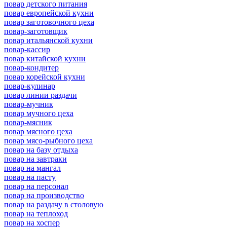
повар детского питания
повар европейской кухни
повар заготовочного цеха
повар-заготовщик
повар итальянской кухни
повар-кассир
повар китайской кухни
повар-кондитер
повар корейской кухни
повар-кулинар
повар линии раздачи
повар-мучник
повар мучного цеха
повар-мясник
повар мясного цеха
повар мясо-рыбного цеха
повар на базу отдыха
повар на завтраки
повар на мангал
повар на пасту
повар на персонал
повар на производство
повар на раздачу в столовую
повар на теплоход
повар на хоспер