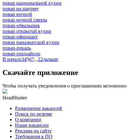
повар национальной кухни
повар на шаурму
повар ночной
повар ночной смены
повар-обвальщик
повар открытой кухни
повар-официант
повар паназиатской кухни
повар-пекарь
повар-пиццайоло
В начало
3
4
5
6
7
...
22
дальше
Скачайте приложение
Чтобы получать уведомления о приглашениях мгновенно
HeadHunter
Размещение вакансий
Поиск по резюме
О компании
Наши вакансии
Реклама на сайте
Требования к ПО