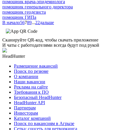
помощник врача-эпидемиолога
помощник генерального директора
помощник геодезиста
помощник ГИПа
В начало
5
6
7
8
9
...
22
дальше
Сканируйте QR-код, чтобы скачать приложение
И чаты с работодателями всегда будут под рукой
HeadHunter
Размещение вакансий
Поиск по резюме
О компании
Наши вакансии
Реклама на сайте
Требования к ПО
Безопасный HeadHunter
HeadHunter API
Партнерам
Инвесторам
Каталог компаний
Поиск по вакансиям в Агрызе
Сетка: соцсеть для нетворкинга