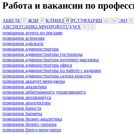
Работа и вакансии по професс
А
Б
В
Г
Д
Е
Ж
З
И
К
Л
М
Н
О
Р
С
Т
У
Ф
Х
Ц
Ч
Ш
Э
Ю
Ё
Й
П
Щ
Ы
Я
A
B
C
D
E
F
G
H
I
J
K
L
M
N
O
P
Q
R
S
T
U
V
W
X
Y
Z
помощник агента по рекламе
помощник агронома
помощник адвоката
помощник администратора
помощник администратора гостиницы
помощник администратора интернет-магазина
помощник администратора офиса
помощник администратора по работе с кадрами
помощник администратора салона красоты
помощник аккаунт-менеджера
помощник аналитика
помощник арбитражного управляющего
помощник архивариуса
помощник архитектора
помощник бариста
помощник бармена
помощник бизнес-аналитика
помощник бизнес-тренера
помощник бренд-менеджера