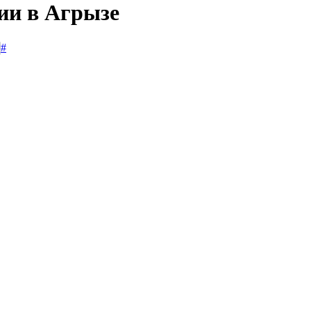
ии в Агрызе
#