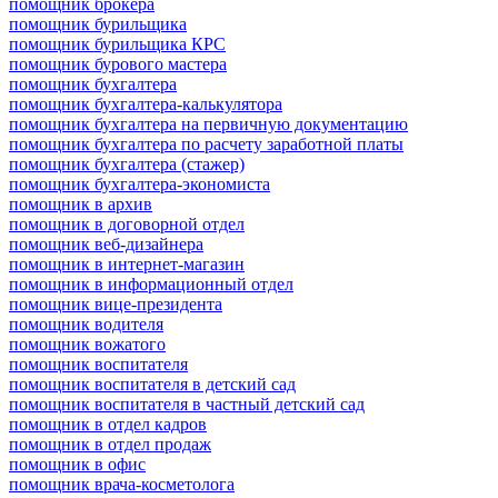
помощник брокера
помощник бурильщика
помощник бурильщика КРС
помощник бурового мастера
помощник бухгалтера
помощник бухгалтера-калькулятора
помощник бухгалтера на первичную документацию
помощник бухгалтера по расчету заработной платы
помощник бухгалтера (стажер)
помощник бухгалтера-экономиста
помощник в архив
помощник в договорной отдел
помощник веб-дизайнера
помощник в интернет-магазин
помощник в информационный отдел
помощник вице-президента
помощник водителя
помощник вожатого
помощник воспитателя
помощник воспитателя в детский сад
помощник воспитателя в частный детский сад
помощник в отдел кадров
помощник в отдел продаж
помощник в офис
помощник врача-косметолога