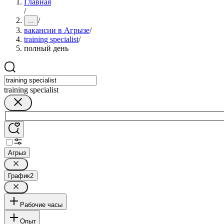
Главная
/
/
...
вакансии в Агрызе
/
training specialist
/
полный день
training specialist
Агрыз
График
2
Рабочие часы
Опыт