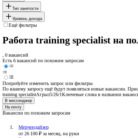
Тип занятости
Уровень дохода
Ещё фильтры
Работа training specialist на 
, 0 вакансий
Есть 6 вакансий по похожим запросам
Попробуйте изменить запрос или фильтры
По вашему запросу ещё будут появляться новые вакансии. При
training specialist
Агрыз
5/2
6/1
Ключевые слова в названии ваканс
В мессенджер
На почту
Вакансии по похожим запросам
Мерчендайзер
от
26 100
₽
за месяц,
на руки